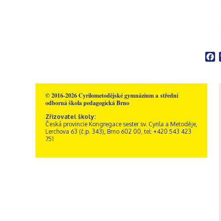
Školní poradenské
Rakousko – Sacré Coeur
Videogalerie
Správní zaměstnanci
Přírodní vědy
pracoviště
Zřizovatel školy
Informatika
Výchovný poradce
Historie školy
Společenské vědy
Školní metodik prevence
Dokumenty a formuláře
Pedagogika a
Speciální pedagog
Sportovní areál sv. Josefa
psychologie
Školní psycholog
F
Akce
GDPR, ochrana
Křesťanská výchova
oznamovatelů
Výchovný poradce –
Obecné informace
Hudební výchova
kariérový poradce
Kamerový systém
Správa areálu
Výtvarná výchova
Naši sponzoři
Otvírací doba a ceník
Tělesná výchova
© 2016-2026 Cyrilometodějské gymnázium a střední
odborná škola pedagogická Brno
Dramatická výchova
Zřizovatel školy:
Česká provincie Kongregace sester sv. Cyrila a Metoděje,
Lerchova 63 (č.p. 343), Brno 602 00, tel: +420 543 423
751