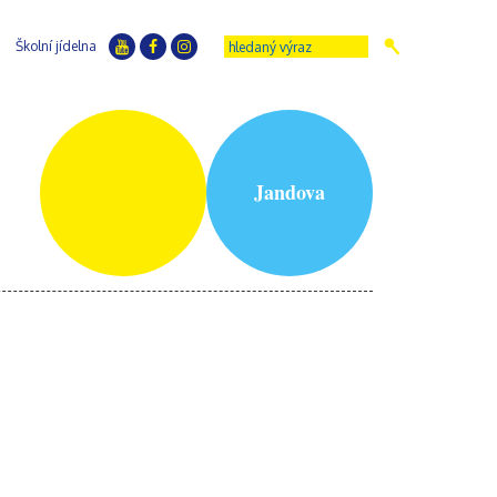
Školní jídelna
Jandova