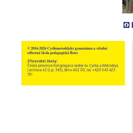
Školní poradenské
Rakousko – Sacré Coeur
Videogalerie
Správní zaměstnanci
Přírodní vědy
pracoviště
Zřizovatel školy
Informatika
Výchovný poradce
Historie školy
Společenské vědy
Školní metodik prevence
Dokumenty a formuláře
Pedagogika a
F
Speciální pedagog
Sportovní areál sv. Josefa
psychologie
Školní psycholog
Akce
GDPR, ochrana
Křesťanská výchova
oznamovatelů
Výchovný poradce –
Obecné informace
Hudební výchova
kariérový poradce
Kamerový systém
© 2016-2026 Cyrilometodějské gymnázium a střední
Správa areálu
Výtvarná výchova
odborná škola pedagogická Brno
Naši sponzoři
Otvírací doba a ceník
Tělesná výchova
Zřizovatel školy:
Dramatická výchova
Česká provincie Kongregace sester sv. Cyrila a Metoděje,
Lerchova 63 (č.p. 343), Brno 602 00, tel: +420 543 423
751