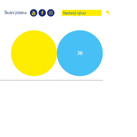
Školní jídelna
30