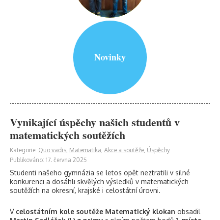
Novinky
Vynikající úspěchy našich studentů v
matematických soutěžích
Kategorie:
Quo vadis
,
Matematika
,
Akce a soutěže
,
Úspěchy
Publikováno: 17. června 2025
Studenti našeho gymnázia se letos opět neztratili v silné
konkurenci a dosáhli skvělých výsledků v matematických
soutěžích na okresní, krajské i celostátní úrovni.
V
celostátním kole soutěže Matematický klokan
obsadil