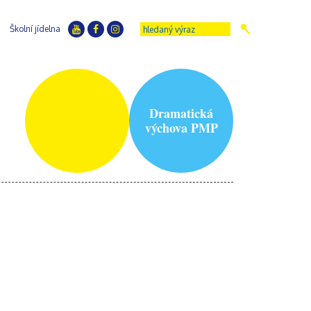
Školní jídelna
Dramatická
výchova PMP