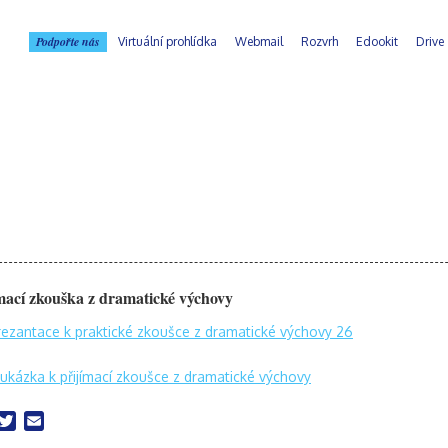
Podpořte nás
Virtuální prohlídka
Webmail
Rozvrh
Edookit
Drive
mací zkouška z dramatické výchovy
rezantace k praktické zkoušce z dramatické výchovy 26
ukázka k přijímací zkoušce z dramatické výchovy
acebook
Twitter
Email