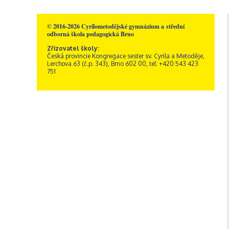
Školní poradenské
Rakousko – Sacré Coeur
Videogalerie
Správní zaměstnanci
Přírodní vědy
pracoviště
Zřizovatel školy
Informatika
Výchovný poradce
Historie školy
© 2016-2026 Cyrilometodějské gymnázium a střední
Společenské vědy
Školní metodik prevence
odborná škola pedagogická Brno
Dokumenty a formuláře
Pedagogika a
Speciální pedagog
Sportovní areál sv. Josefa
Zřizovatel školy:
psychologie
Česká provincie Kongregace sester sv. Cyrila a Metoděje,
Školní psycholog
Akce
GDPR, ochrana
Křesťanská výchova
Lerchova 63 (č.p. 343), Brno 602 00, tel: +420 543 423
oznamovatelů
Výchovný poradce –
Obecné informace
751
Hudební výchova
kariérový poradce
Kamerový systém
Správa areálu
Výtvarná výchova
Naši sponzoři
Otvírací doba a ceník
Tělesná výchova
Dramatická výchova