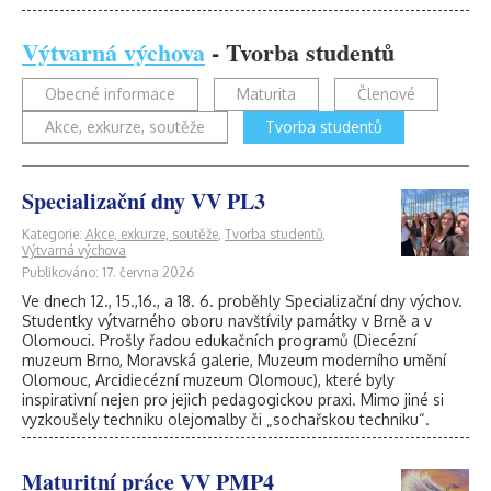
Výtvarná výchova
- Tvorba studentů
Obecné informace
Maturita
Členové
Akce, exkurze, soutěže
Tvorba studentů
Specializační dny VV PL3
Kategorie:
Akce, exkurze, soutěže
,
Tvorba studentů
,
Výtvarná výchova
Publikováno: 17. června 2026
Ve dnech 12., 15.,16., a 18. 6. proběhly Specializační dny výchov.
Studentky výtvarného oboru navštívily památky v Brně a v
Olomouci. Prošly řadou edukačních programů (Diecézní
muzeum Brno, Moravská galerie, Muzeum moderního umění
Olomouc, Arcidiecézní muzeum Olomouc), které byly
inspirativní nejen pro jejich pedagogickou praxi. Mimo jiné si
vyzkoušely techniku olejomalby či „sochařskou techniku“.
Maturitní práce VV PMP4