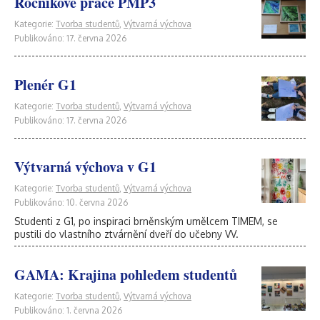
Ročníkové práce PMP3
Kategorie:
Tvorba studentů
,
Výtvarná výchova
Publikováno: 17. června 2026
Plenér G1
Kategorie:
Tvorba studentů
,
Výtvarná výchova
Publikováno: 17. června 2026
Výtvarná výchova v G1
Kategorie:
Tvorba studentů
,
Výtvarná výchova
Publikováno: 10. června 2026
Studenti z G1, po inspiraci brněnským umělcem TIMEM, se
pustili do vlastního ztvárnění dveří do učebny VV.
GAMA: Krajina pohledem studentů
Kategorie:
Tvorba studentů
,
Výtvarná výchova
Publikováno: 1. června 2026