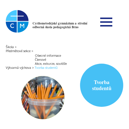
Cyrilometodějské gymnázium a střední
odborná škola pedagogická Brno
Škola
Předmětové sekce
Obecné informace
Členové
Akce, exkurze, soutěže
Výtvarná výchova
Tvorba studentů
Tvorba
studentů