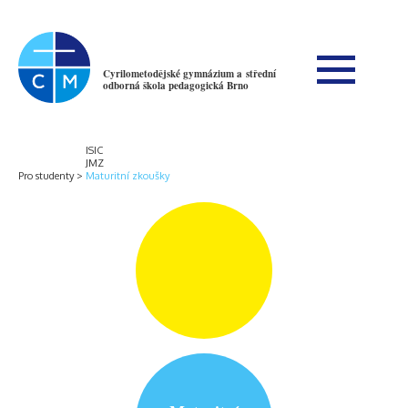
Cyrilometodějské gymnázium a střední
odborná škola pedagogická Brno
ISIC
JMZ
Pro studenty
Maturitní zkoušky