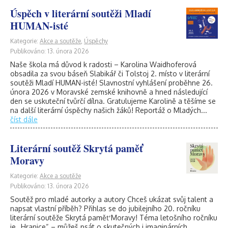
Úspěch v literární soutěži Mladí
HUMAN-isté
Kategorie:
Akce a soutěže
,
Úspěchy
Publikováno: 13. února 2026
Naše škola má důvod k radosti – Karolina Waidhoferová
obsadila za svou báseň Slabikář či Tolstoj 2. místo v literární
soutěži Mladí HUMAN-isté! Slavnostní vyhlášení proběhne 26.
února 2026 v Moravské zemské knihovně a hned následující
den se uskuteční tvůrčí dílna. Gratulujeme Karolině a těšíme se
na další literární úspěchy našich žáků! Reportáž o Mladých...
číst dále
Literární soutěž Skrytá paměť
Moravy
Kategorie:
Akce a soutěže
Publikováno: 13. února 2026
Soutěž pro mladé autorky a autory Chceš ukázat svůj talent a
napsat vlastní příběh? Přihlas se do jubilejního 20. ročníku
literární soutěže Skrytá paměť Moravy! Téma letošního ročníku
je „Hranice“ – můžeš psát o skutečných i imaginárních