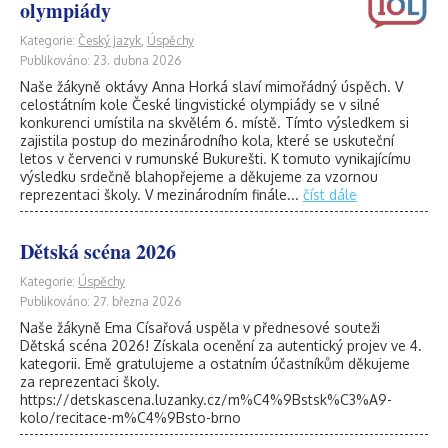
olympiády
Kategorie:
Český jazyk
,
Úspěchy
Publikováno: 23. dubna 2026
Naše žákyně oktávy Anna Horká slaví mimořádný úspěch. V
celostátním kole České lingvistické olympiády se v silné
konkurenci umístila na skvělém 6. místě. Tímto výsledkem si
zajistila postup do mezinárodního kola, které se uskuteční
letos v červenci v rumunské Bukurešti. K tomuto vynikajícímu
výsledku srdečně blahopřejeme a děkujeme za vzornou
reprezentaci školy. V mezinárodním finále...
číst dále
Dětská scéna 2026
Kategorie:
Úspěchy
Publikováno: 27. března 2026
Naše žákyně Ema Císařová uspěla v přednesové souteži
Dětská scéna 2026! Získala ocenění za autentický projev ve 4.
kategorii. Emě gratulujeme a ostatním účastníkům děkujeme
za reprezentaci školy.
https://detskascena.luzanky.cz/m%C4%9Bstsk%C3%A9-
kolo/recitace-m%C4%9Bsto-brno