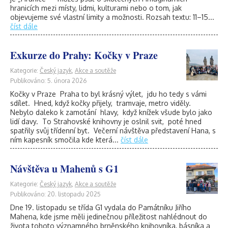
hranicích mezi místy, lidmi, kulturami nebo o tom, jak
objevujeme své vlastní limity a možnosti. Rozsah textu: 11–15...
číst dále
Exkurze do Prahy: Kočky v Praze
Kategorie:
Český jazyk
,
Akce a soutěže
Publikováno: 5. února 2026
Kočky v Praze Praha to byl krásný výlet, jdu ho tedy s vámi
sdílet. Hned, když kočky přijely, tramvaje, metro viděly.
Nebylo daleko k zamotání hlavy, když knížek všude bylo jako
lidí davy. To Strahovské knihovny je oslnil svit, poté hned
spatřily svůj třídenní byt. Večerní návštěva představení Hana, s
ním kapesník smočila kde která...
číst dále
Návštěva u Mahenů s G1
Kategorie:
Český jazyk
,
Akce a soutěže
Publikováno: 20. listopadu 2025
Dne 19. listopadu se třída G1 vydala do Památníku Jiřího
Mahena, kde jsme měli jedinečnou příležitost nahlédnout do
života tohoto významného brněnského knihovníka, básníka a