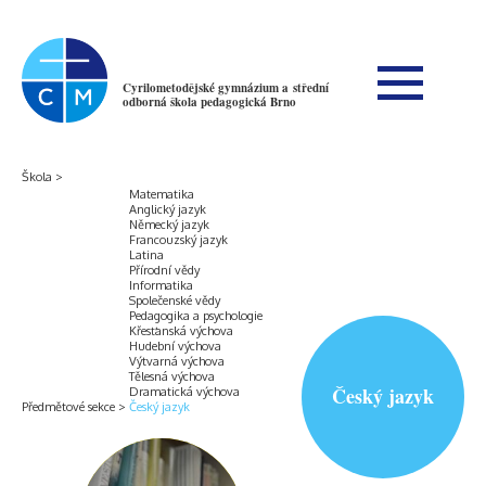
Cyrilometodějské gymnázium a střední
odborná škola pedagogická Brno
Škola
Matematika
Anglický jazyk
Německý jazyk
Francouzský jazyk
Latina
Přírodní vědy
Informatika
Společenské vědy
Pedagogika a psychologie
Křesťanská výchova
Hudební výchova
Výtvarná výchova
Tělesná výchova
Český jazyk
Dramatická výchova
Předmětové sekce
Český jazyk