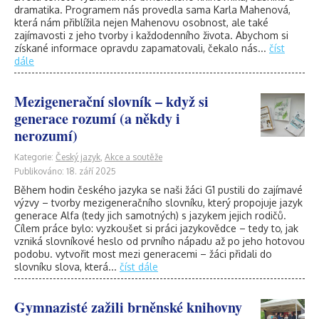
dramatika. Programem nás provedla sama Karla Mahenová,
která nám přiblížila nejen Mahenovu osobnost, ale také
zajímavosti z jeho tvorby i každodenního života. Abychom si
získané informace opravdu zapamatovali, čekalo nás...
číst
dále
Mezigenerační slovník – když si
generace rozumí (a někdy i
nerozumí)
Kategorie:
Český jazyk
,
Akce a soutěže
Publikováno: 18. září 2025
Během hodin českého jazyka se naši žáci G1 pustili do zajímavé
výzvy – tvorby mezigeneračního slovníku, který propojuje jazyk
generace Alfa (tedy jich samotných) s jazykem jejich rodičů.
Cílem práce bylo: vyzkoušet si práci jazykovědce – tedy to, jak
vzniká slovníkové heslo od prvního nápadu až po jeho hotovou
podobu. vytvořit most mezi generacemi – žáci přidali do
slovníku slova, která...
číst dále
Gymnazisté zažili brněnské knihovny