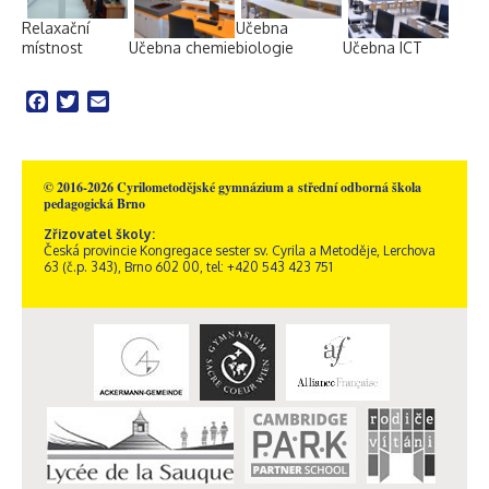
Relaxační
Učebna
místnost
Učebna chemie
biologie
Učebna ICT
Facebook
Twitter
Email
© 2016-2026 Cyrilometodějské gymnázium a střední odborná škola
pedagogická Brno
Zřizovatel školy:
Česká provincie Kongregace sester sv. Cyrila a Metoděje, Lerchova
63 (č.p. 343), Brno 602 00, tel: +420 543 423 751