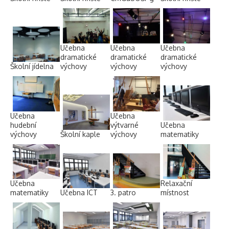
Učebna
Učebna
Učebna
dramatické
dramatické
dramatické
Školní jídelna
výchovy
výchovy
výchovy
Učebna
Učebna
hudební
výtvarné
Učebna
výchovy
Školní kaple
výchovy
matematiky
Učebna
Relaxační
matematiky
Učebna ICT
3. patro
místnost