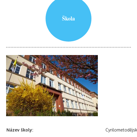
Škola
Název školy:
Cyrilometodějs