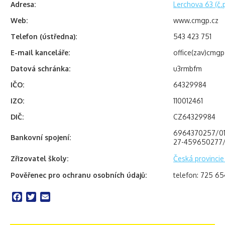
Adresa:
Lerchova 63 (č.
Web:
www.cmgp.cz
Telefon (ústředna):
543 423 751
E-mail kanceláře:
office(zav)cmgp
Datová schránka:
u3rmbfm
IČO:
64329984
IZO:
110012461
DIČ:
CZ64329984
6964370257/010
Bankovní spojení:
27-459650277/0
Zřizovatel školy:
Česká provincie
Pověřenec pro ochranu osobních údajů:
telefon: 725 65
Facebook
Twitter
Email