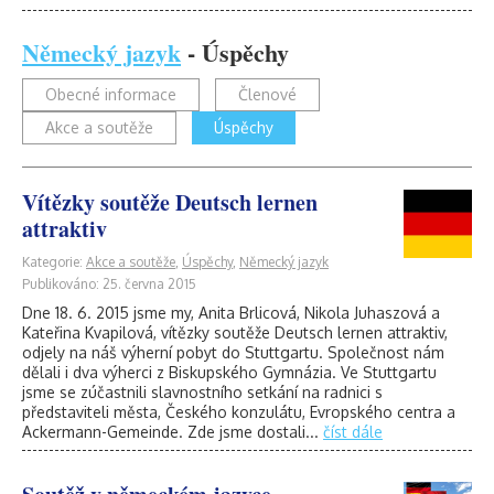
Německý jazyk
- Úspěchy
Obecné informace
Členové
Akce a soutěže
Úspěchy
Vítězky soutěže Deutsch lernen
attraktiv
Kategorie:
Akce a soutěže
,
Úspěchy
,
Německý jazyk
Publikováno: 25. června 2015
Dne 18. 6. 2015 jsme my, Anita Brlicová, Nikola Juhaszová a
Kateřina Kvapilová, vítězky soutěže Deutsch lernen attraktiv,
odjely na náš výherní pobyt do Stuttgartu. Společnost nám
dělali i dva výherci z Biskupského Gymnázia. Ve Stuttgartu
jsme se zúčastnili slavnostního setkání na radnici s
představiteli města, Českého konzulátu, Evropského centra a
Ackermann-Gemeinde. Zde jsme dostali...
číst dále