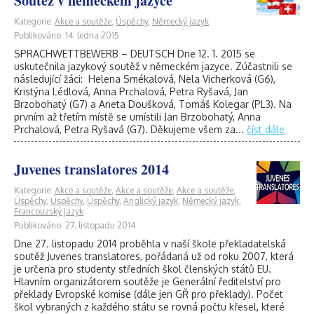
Soutěž v německém jazyce
Kategorie:
Akce a soutěže
,
Úspěchy
,
Německý jazyk
Publikováno: 14. ledna 2015
SPRACHWETTBEWERB – DEUTSCH Dne 12. 1. 2015 se
uskutečnila jazykový soutěž v německém jazyce. Zúčastnili se
následující žáci: Helena Smékalová, Nela Vicherková (G6),
Kristýna Lédlová, Anna Prchalová, Petra Ryšavá, Jan
Brzobohatý (G7) a Aneta Doušková, Tomáš Kolegar (PL3). Na
prvním až třetím místě se umístili Jan Brzobohatý, Anna
Prchalová, Petra Ryšavá (G7). Děkujeme všem za...
číst dále
Juvenes translatores 2014
Kategorie:
Akce a soutěže
,
Akce a soutěže
,
Akce a soutěže
,
Úspěchy
,
Úspěchy
,
Úspěchy
,
Anglický jazyk
,
Německý jazyk
,
Francouzský jazyk
Publikováno: 27. listopadu 2014
Dne 27. listopadu 2014 proběhla v naší škole překladatelská
soutěž Juvenes translatores, pořádaná už od roku 2007, která
je určena pro studenty středních škol členských států EU.
Hlavním organizátorem soutěže je Generální ředitelství pro
překlady Evropské komise (dále jen GŘ pro překlady). Počet
škol vybraných z každého státu se rovná počtu křesel, které