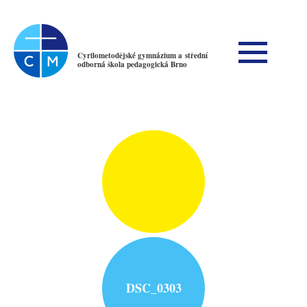
Cyrilometodějské gymnázium a střední
odborná škola pedagogická Brno
DSC_0303