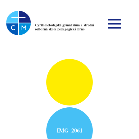
Cyrilometodějské gymnázium a střední
odborná škola pedagogická Brno
IMG_2061