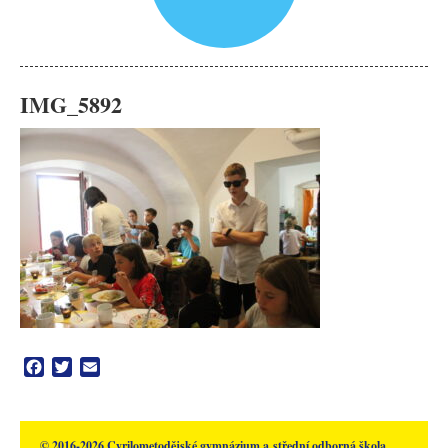
IMG_5892
Facebook
Twitter
Email
© 2016-2026 Cyrilometodějské gymnázium a střední odborná škola