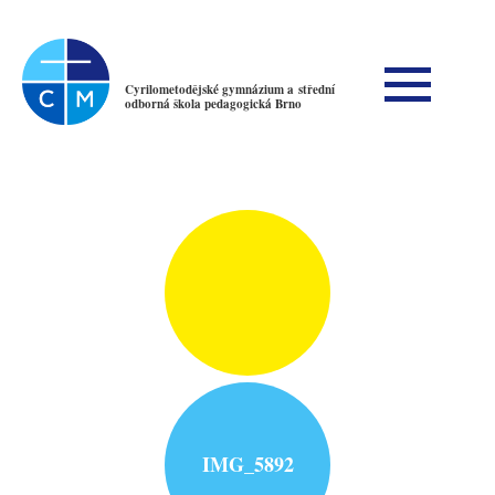
Cyrilometodějské gymnázium a střední
odborná škola pedagogická Brno
IMG_5892