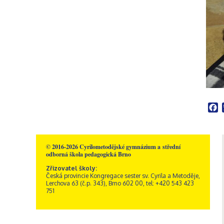
Školní poradenské
Rakousko – Sacré Coeur
Videogalerie
Správní zaměstnanci
Přírodní vědy
pracoviště
Zřizovatel školy
Informatika
Výchovný poradce
Historie školy
Společenské vědy
Školní metodik prevence
Dokumenty a formuláře
Pedagogika a
Speciální pedagog
Sportovní areál sv. Josefa
psychologie
Školní psycholog
Akce
GDPR, ochrana
Křesťanská výchova
oznamovatelů
Výchovný poradce –
Obecné informace
Hudební výchova
kariérový poradce
Kamerový systém
Správa areálu
Výtvarná výchova
Naši sponzoři
Otvírací doba a ceník
Tělesná výchova
Dramatická výchova
F
© 2016-2026 Cyrilometodějské gymnázium a střední
odborná škola pedagogická Brno
Zřizovatel školy:
Česká provincie Kongregace sester sv. Cyrila a Metoděje,
Lerchova 63 (č.p. 343), Brno 602 00, tel: +420 543 423
751