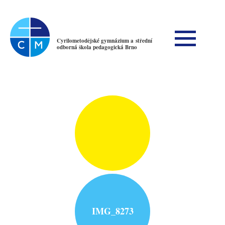
Cyrilometodějské gymnázium a střední
odborná škola pedagogická Brno
IMG_8273