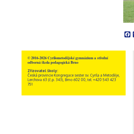
Školní poradenské
Rakousko – Sacré Coeur
Videogalerie
Správní zaměstnanci
Přírodní vědy
pracoviště
Zřizovatel školy
Informatika
Výchovný poradce
Historie školy
Společenské vědy
Školní metodik prevence
Dokumenty a formuláře
Pedagogika a
Speciální pedagog
Sportovní areál sv. Josefa
psychologie
Školní psycholog
F
Akce
GDPR, ochrana
Křesťanská výchova
oznamovatelů
Výchovný poradce –
Obecné informace
Hudební výchova
kariérový poradce
Kamerový systém
Správa areálu
Výtvarná výchova
Naši sponzoři
Otvírací doba a ceník
Tělesná výchova
© 2016-2026 Cyrilometodějské gymnázium a střední
odborná škola pedagogická Brno
Dramatická výchova
Zřizovatel školy:
Česká provincie Kongregace sester sv. Cyrila a Metoděje,
Lerchova 63 (č.p. 343), Brno 602 00, tel: +420 543 423
751