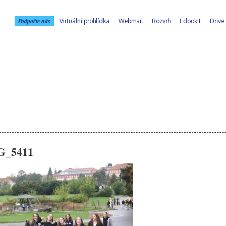
Podpořte nás
Virtuální prohlídka
Webmail
Rozvrh
Edookit
Drive
G_5411