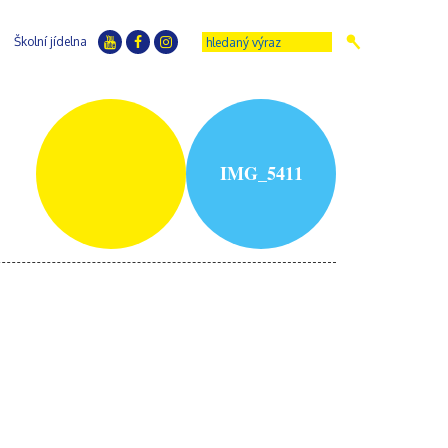
Školní jídelna
IMG_5411