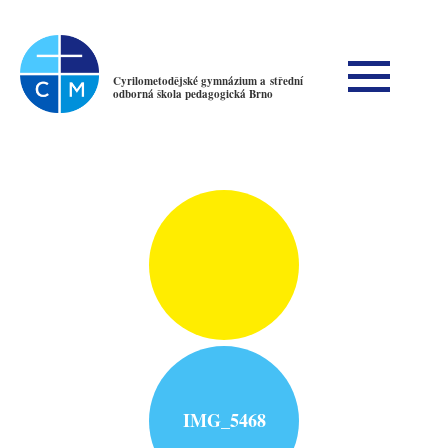
Cyrilometodějské gymnázium a střední
odborná škola pedagogická Brno
IMG_5468