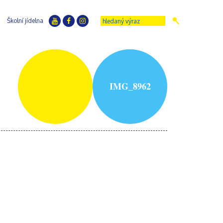
Školní jídelna
IMG_8962