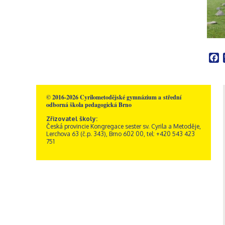
Školní poradenské
Rakousko – Sacré Coeur
Videogalerie
Správní zaměstnanci
Přírodní vědy
pracoviště
Zřizovatel školy
Informatika
Výchovný poradce
Historie školy
Společenské vědy
Školní metodik prevence
Dokumenty a formuláře
Pedagogika a
Speciální pedagog
Sportovní areál sv. Josefa
psychologie
Školní psycholog
F
Akce
GDPR, ochrana
Křesťanská výchova
oznamovatelů
Výchovný poradce –
Obecné informace
Hudební výchova
kariérový poradce
Kamerový systém
Správa areálu
Výtvarná výchova
Naši sponzoři
Otvírací doba a ceník
Tělesná výchova
© 2016-2026 Cyrilometodějské gymnázium a střední
odborná škola pedagogická Brno
Dramatická výchova
Zřizovatel školy:
Česká provincie Kongregace sester sv. Cyrila a Metoděje,
Lerchova 63 (č.p. 343), Brno 602 00, tel: +420 543 423
751