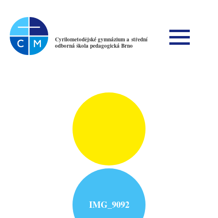
Cyrilometodějské gymnázium a střední
odborná škola pedagogická Brno
IMG_9092