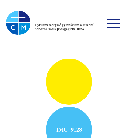
Cyrilometodějské gymnázium a střední
odborná škola pedagogická Brno
IMG_9128