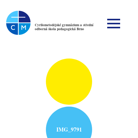
Cyrilometodějské gymnázium a střední
odborná škola pedagogická Brno
IMG_9791