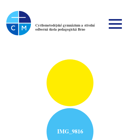
Cyrilometodějské gymnázium a střední
odborná škola pedagogická Brno
IMG_9816