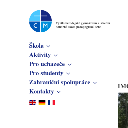
Cyrilometodějské gymnázium a střední
odborná škola pedagogická Brno
Škola
Základní informace
Aktivity
Virtuální prohlídka
Novinky
Pro uchazeče
Školné
Školní klub Kotva
Info online
Pro studenty
Denní studium
Poslání školy
Obecné informace
Pěvecký sbor Cantate
Přijímací řízení
Maturitní zkoušky
Večerní studium
Studijní obory
Zahraniční spolupráce
Členové
Cyrilometodějský orchestr
Přijímací řízení – kritéria
Prohlídka školy
IM
ISIC
Gymnázium
Předmětové sekce
Kroužky
Erasmus
CiMBálka
Kontakty
Osmileté gymnázium
Jednotlivá maturitní zkouška
JMZ
Pedagogické lyceum
Český jazyk
Zřizovatel
Připravuje se
Slovensko – Levoča
DofE
Pedagogické lyceum
Škola
Ubytování pro studenty
Předškolní a mimoškolní
Matematika
Co se stalo
Školská rada
Ukrajina – Melitopol
Dramatická jelita
PMP – denní studium
Vedení školy
pedagogika
Anglický jazyk
Rada školy
Německo – Stuttgart
PMP – večerní studium
Program Doopravdy
Pedagogičtí zaměstnanci
Německý jazyk
CM Parlament
Německo – Düsseldorf
Projekty
Školní poradenské pracoviště
Francouzský jazyk
Společenství přátel školy
Francie – La Brède
Fotogalerie
Třídní učitelé
Latina