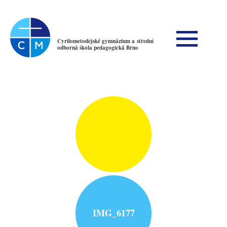
Cyrilometodějské gymnázium a střední
odborná škola pedagogická Brno
IMG_6177