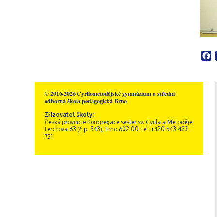
Školní poradenské
Rakousko – Sacré Coeur
Videogalerie
Správní zaměstnanci
Přírodní vědy
pracoviště
Zřizovatel školy
Informatika
Výchovný poradce
Historie školy
Společenské vědy
Školní metodik prevence
Dokumenty a formuláře
Pedagogika a
Speciální pedagog
Sportovní areál sv. Josefa
psychologie
Školní psycholog
F
Akce
GDPR, ochrana
Křesťanská výchova
oznamovatelů
Výchovný poradce –
Obecné informace
Hudební výchova
kariérový poradce
Kamerový systém
Správa areálu
Výtvarná výchova
Naši sponzoři
Otvírací doba a ceník
Tělesná výchova
© 2016-2026 Cyrilometodějské gymnázium a střední
odborná škola pedagogická Brno
Dramatická výchova
Zřizovatel školy:
Česká provincie Kongregace sester sv. Cyrila a Metoděje,
Lerchova 63 (č.p. 343), Brno 602 00, tel: +420 543 423
751