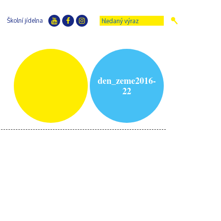
Školní jídelna
den_zeme2016-
22