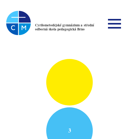
Cyrilometodějské gymnázium a střední
odborná škola pedagogická Brno
3