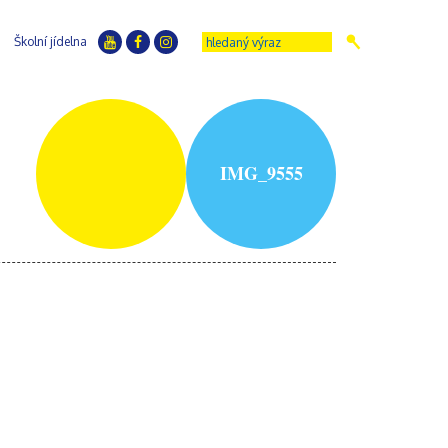
Školní jídelna
IMG_9555