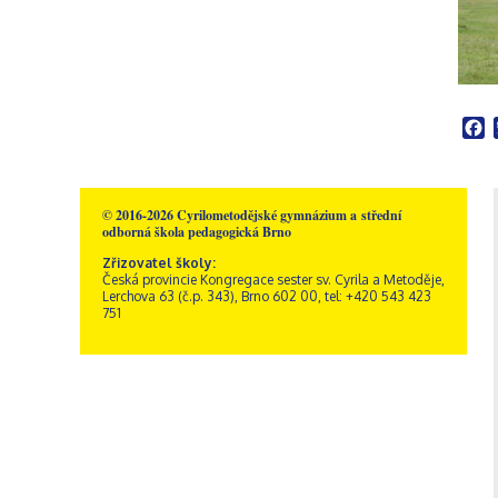
Školní poradenské
Rakousko – Sacré Coeur
Videogalerie
Správní zaměstnanci
Přírodní vědy
pracoviště
Zřizovatel školy
Informatika
Výchovný poradce
Historie školy
Společenské vědy
Školní metodik prevence
Dokumenty a formuláře
Pedagogika a
Speciální pedagog
Sportovní areál sv. Josefa
psychologie
Školní psycholog
F
Akce
GDPR, ochrana
Křesťanská výchova
oznamovatelů
Výchovný poradce –
Obecné informace
Hudební výchova
kariérový poradce
Kamerový systém
Správa areálu
Výtvarná výchova
Naši sponzoři
Otvírací doba a ceník
Tělesná výchova
© 2016-2026 Cyrilometodějské gymnázium a střední
odborná škola pedagogická Brno
Dramatická výchova
Zřizovatel školy:
Česká provincie Kongregace sester sv. Cyrila a Metoděje,
Lerchova 63 (č.p. 343), Brno 602 00, tel: +420 543 423
751