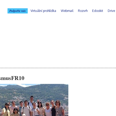
Podpořte nás
Virtuální prohlídka
Webmail
Rozvrh
Edookit
Drive
smusFR10