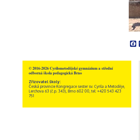
Školní poradenské
Rakousko – Sacré Coeur
Videogalerie
Správní zaměstnanci
Přírodní vědy
pracoviště
Zřizovatel školy
Informatika
Výchovný poradce
Historie školy
Společenské vědy
Školní metodik prevence
Dokumenty a formuláře
Pedagogika a
Speciální pedagog
Sportovní areál sv. Josefa
psychologie
Školní psycholog
Akce
GDPR, ochrana
Křesťanská výchova
oznamovatelů
Výchovný poradce –
F
Obecné informace
Hudební výchova
kariérový poradce
Kamerový systém
Správa areálu
Výtvarná výchova
Naši sponzoři
Otvírací doba a ceník
Tělesná výchova
Dramatická výchova
© 2016-2026 Cyrilometodějské gymnázium a střední
odborná škola pedagogická Brno
Zřizovatel školy:
Česká provincie Kongregace sester sv. Cyrila a Metoděje,
Lerchova 63 (č.p. 343), Brno 602 00, tel: +420 543 423
751