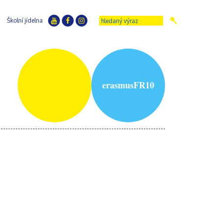
Školní jídelna
erasmusFR10