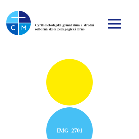
Cyrilometodějské gymnázium a střední
odborná škola pedagogická Brno
IMG_2701