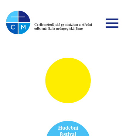
Cyrilometodějské gymnázium a střední
odborná škola pedagogická Brno
Hudební
festival