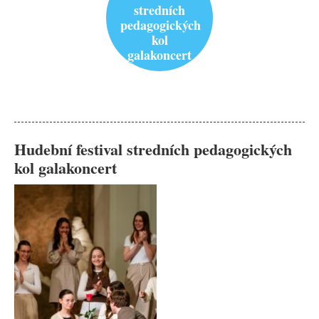
stredních
pedagogických
kol
galakoncert
Hudební festival stredních pedagogických
kol galakoncert