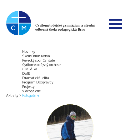
Cyrilometodějské gymnázium a střední
odborná škola pedagogická Brno
Novinky
Školní klub Kotva
Pěvecký sbor Cantate
Cyrilometodějský orchestr
CiMBálka
DofE
Dramatická jelita
Program Doopravdy
Projekty
Videogalerie
Aktivity
Fotogalerie