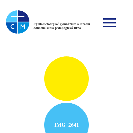
Cyrilometodějské gymnázium a střední
odborná škola pedagogická Brno
IMG_2641