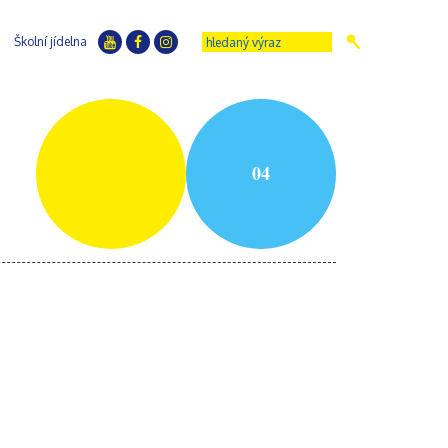
Školní jídelna
04