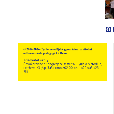
Školní poradenské
Rakousko – Sacré Coeur
Videogalerie
Správní zaměstnanci
Přírodní vědy
pracoviště
Zřizovatel školy
Informatika
Výchovný poradce
Historie školy
Společenské vědy
Školní metodik prevence
Dokumenty a formuláře
Pedagogika a
Speciální pedagog
Sportovní areál sv. Josefa
psychologie
Školní psycholog
F
Akce
GDPR, ochrana
Křesťanská výchova
oznamovatelů
Výchovný poradce –
Obecné informace
Hudební výchova
kariérový poradce
Kamerový systém
Správa areálu
Výtvarná výchova
Naši sponzoři
Otvírací doba a ceník
Tělesná výchova
© 2016-2026 Cyrilometodějské gymnázium a střední
odborná škola pedagogická Brno
Dramatická výchova
Zřizovatel školy:
Česká provincie Kongregace sester sv. Cyrila a Metoděje,
Lerchova 63 (č.p. 343), Brno 602 00, tel: +420 543 423
751