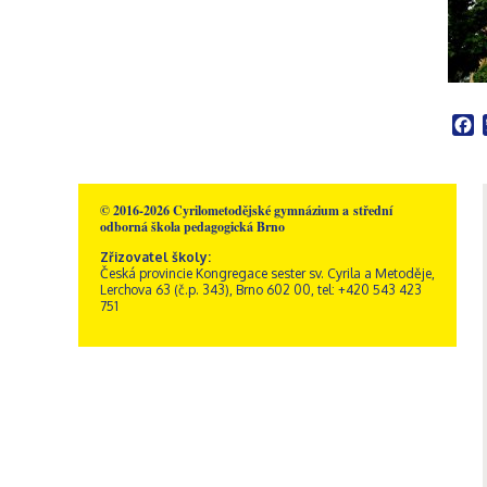
Školní poradenské
Rakousko – Sacré Coeur
Videogalerie
Správní zaměstnanci
Přírodní vědy
pracoviště
Zřizovatel školy
Informatika
Výchovný poradce
Historie školy
Společenské vědy
Školní metodik prevence
Dokumenty a formuláře
Pedagogika a
Speciální pedagog
Sportovní areál sv. Josefa
psychologie
Školní psycholog
F
Akce
GDPR, ochrana
Křesťanská výchova
oznamovatelů
Výchovný poradce –
Obecné informace
Hudební výchova
kariérový poradce
Kamerový systém
Správa areálu
Výtvarná výchova
Naši sponzoři
Otvírací doba a ceník
Tělesná výchova
© 2016-2026 Cyrilometodějské gymnázium a střední
odborná škola pedagogická Brno
Dramatická výchova
Zřizovatel školy:
Česká provincie Kongregace sester sv. Cyrila a Metoděje,
Lerchova 63 (č.p. 343), Brno 602 00, tel: +420 543 423
751