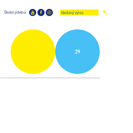
Školní jídelna
29