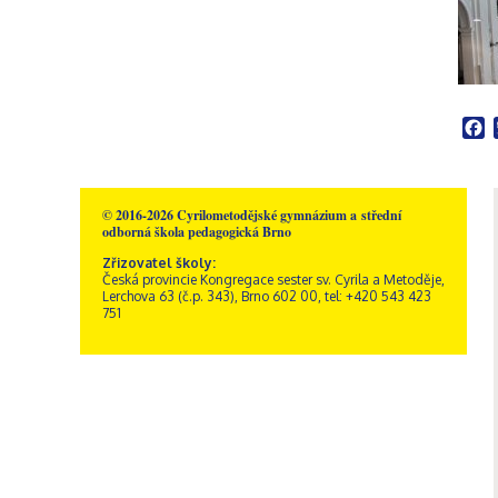
Školní poradenské
Rakousko – Sacré Coeur
Videogalerie
Správní zaměstnanci
Přírodní vědy
pracoviště
Zřizovatel školy
Informatika
Výchovný poradce
Historie školy
Společenské vědy
Školní metodik prevence
Dokumenty a formuláře
Pedagogika a
Speciální pedagog
Sportovní areál sv. Josefa
psychologie
Školní psycholog
F
Akce
GDPR, ochrana
Křesťanská výchova
oznamovatelů
Výchovný poradce –
Obecné informace
Hudební výchova
kariérový poradce
Kamerový systém
Správa areálu
Výtvarná výchova
Naši sponzoři
Otvírací doba a ceník
Tělesná výchova
© 2016-2026 Cyrilometodějské gymnázium a střední
odborná škola pedagogická Brno
Dramatická výchova
Zřizovatel školy:
Česká provincie Kongregace sester sv. Cyrila a Metoděje,
Lerchova 63 (č.p. 343), Brno 602 00, tel: +420 543 423
751