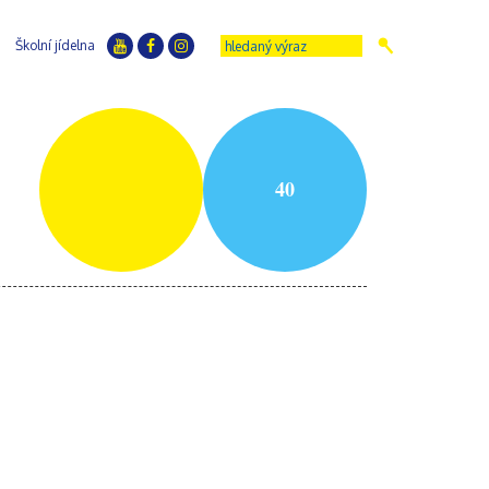
Školní jídelna
40