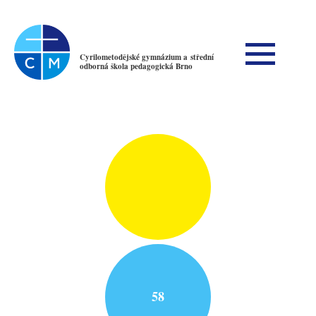
Cyrilometodějské gymnázium a střední
odborná škola pedagogická Brno
58