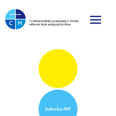
Cyrilometodějské gymnázium a střední
odborná škola pedagogická Brno
babovka-005