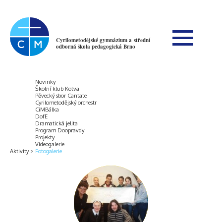
Cyrilometodějské gymnázium a střední
odborná škola pedagogická Brno
Novinky
Školní klub Kotva
Pěvecký sbor Cantate
Cyrilometodějský orchestr
CiMBálka
DofE
Dramatická jelita
Program Doopravdy
Projekty
Videogalerie
Aktivity
Fotogalerie