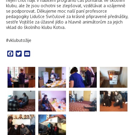
nejen chuť najít v nabitém programu čas pomáhat ve školním
klubu, ale že jsou ochotni se zlepšovat, vzdělávat a vzájemně
se podporovat. Děkujeme moc naší paní profesorce
pedagogiky Lidušce Svrčulové za krásně připravené přednášky,
sestře Vojtěše za úžasné jídlo a hlavně animátorům za jejich
vklad do školního klubu Kotva.
#vklubutožije
Facebook
Twitter
Email