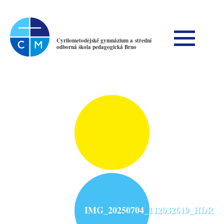
Cyrilometodějské gymnázium a střední
odborná škola pedagogická Brno
IMG_20250704_112032619_HDR