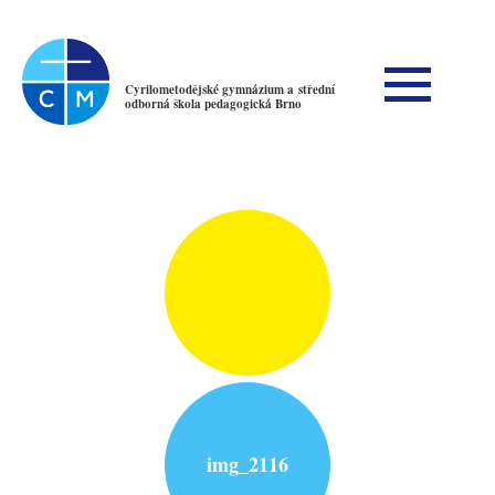
Cyrilometodějské gymnázium a střední
odborná škola pedagogická Brno
img_2116