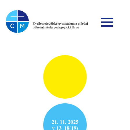
Cyrilometodějské gymnázium a střední
odborná škola pedagogická Brno
21. 11. 2025
v 13_18(19)