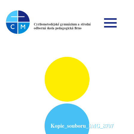
Cyrilometodějské gymnázium a střední
odborná škola pedagogická Brno
Kopie_souboru_IMG_8707