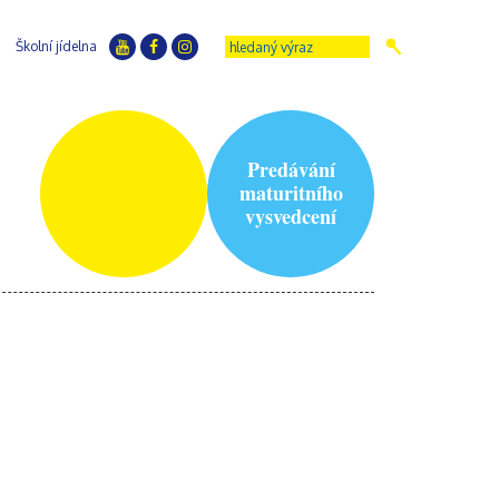
Školní jídelna
Predávání
maturitního
vysvedcení