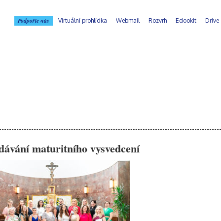
Podpořte nás
Virtuální prohlídka
Webmail
Rozvrh
Edookit
Drive
dávání maturitního vysvedcení