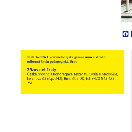
Školní poradenské
Rakousko – Sacré Coeur
Videogalerie
Správní zaměstnanci
Přírodní vědy
pracoviště
Zřizovatel školy
Informatika
Výchovný poradce
Historie školy
Společenské vědy
Školní metodik prevence
Dokumenty a formuláře
Pedagogika a
Speciální pedagog
Sportovní areál sv. Josefa
psychologie
Školní psycholog
F
Akce
GDPR, ochrana
Křesťanská výchova
oznamovatelů
Výchovný poradce –
Obecné informace
Hudební výchova
kariérový poradce
Kamerový systém
Správa areálu
Výtvarná výchova
Naši sponzoři
Otvírací doba a ceník
Tělesná výchova
© 2016-2026 Cyrilometodějské gymnázium a střední
odborná škola pedagogická Brno
Dramatická výchova
Zřizovatel školy:
Česká provincie Kongregace sester sv. Cyrila a Metoděje,
Lerchova 63 (č.p. 343), Brno 602 00, tel: +420 543 423
751