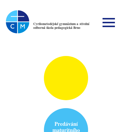
Cyrilometodějské gymnázium a střední
odborná škola pedagogická Brno
Predávání
maturitního