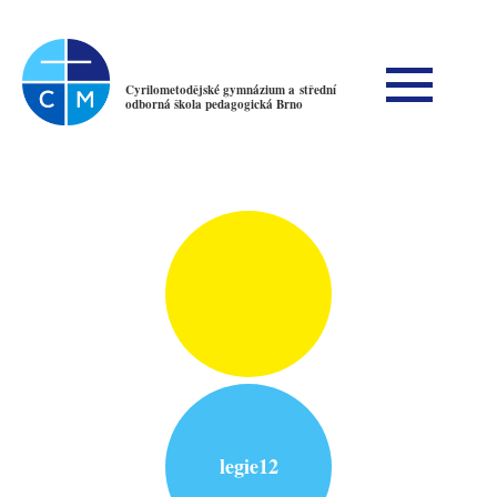
Cyrilometodějské gymnázium a střední
odborná škola pedagogická Brno
legie12