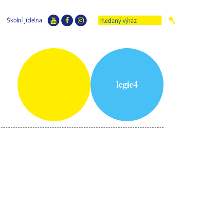
Školní jídelna
legie4