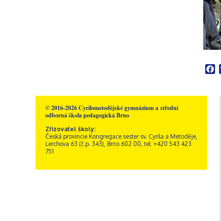
Školní poradenské
Rakousko – Sacré Coeur
Videogalerie
Správní zaměstnanci
Přírodní vědy
pracoviště
Zřizovatel školy
Informatika
Výchovný poradce
Historie školy
Společenské vědy
Školní metodik prevence
Dokumenty a formuláře
Pedagogika a
Speciální pedagog
Sportovní areál sv. Josefa
psychologie
Školní psycholog
Akce
GDPR, ochrana
Křesťanská výchova
oznamovatelů
Výchovný poradce –
F
Obecné informace
Hudební výchova
kariérový poradce
Kamerový systém
Správa areálu
Výtvarná výchova
Naši sponzoři
Otvírací doba a ceník
Tělesná výchova
Dramatická výchova
© 2016-2026 Cyrilometodějské gymnázium a střední
odborná škola pedagogická Brno
Zřizovatel školy:
Česká provincie Kongregace sester sv. Cyrila a Metoděje,
Lerchova 63 (č.p. 343), Brno 602 00, tel: +420 543 423
751