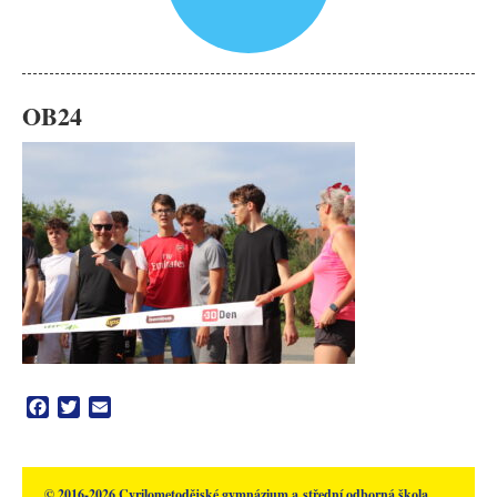
OB24
Facebook
Twitter
Email
© 2016-2026 Cyrilometodějské gymnázium a střední odborná škola