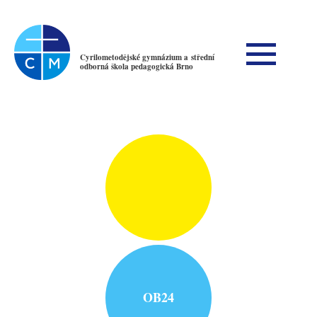
Cyrilometodějské gymnázium a střední
odborná škola pedagogická Brno
OB24