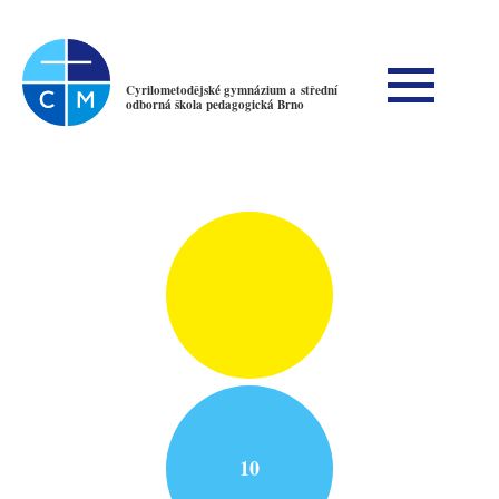
Cyrilometodějské gymnázium a střední
odborná škola pedagogická Brno
10