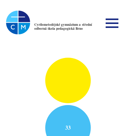
Cyrilometodějské gymnázium a střední
odborná škola pedagogická Brno
33