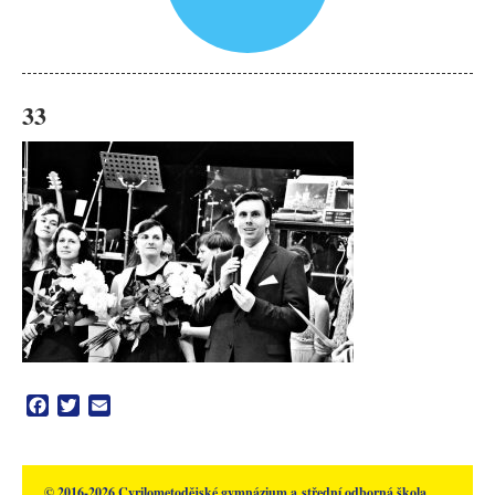
33
Facebook
Twitter
Email
© 2016-2026 Cyrilometodějské gymnázium a střední odborná škola