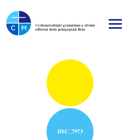
Cyrilometodějské gymnázium a střední
odborná škola pedagogická Brno
DSC_7973